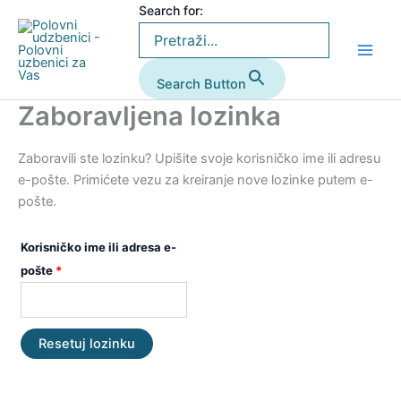
Pređi
Search for:
Obavezno
na
sadržaj
Search Button
Zaboravljena lozinka
Zaboravili ste lozinku? Upišite svoje korisničko ime ili adresu
e-pošte. Primićete vezu za kreiranje nove lozinke putem e-
pošte.
Korisničko ime ili adresa e-
pošte
*
Resetuj lozinku