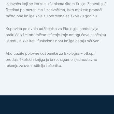
izdavača koji se koriste u školama širom Srbije. Zahvaljujući
filterima po razredima i izdavačima, lako možete pronaći
tačno one knjige koje su potrebne za školsku godinu.
Kupovina polovnih udžbenika za Ekologija predstavlja
praktično i ekonomično rešenje koje omogućava značajnu
uštedu, a kvalitet i funkcionalnost knjiga ostaju očuvani.
Ako tražite polovne udžbenike za Ekologija – otkup i
prodaja školskih knjiga je brzo, sigurno i jednostavno
rešenje za sve roditelje i učenike.