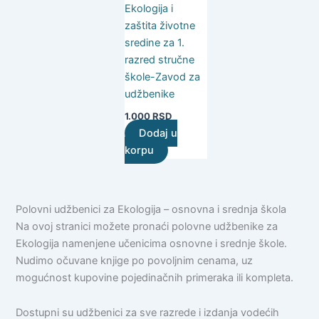
Ekologija i
zaštita životne
sredine za 1.
razred stručne
škole-Zavod za
udžbenike
1.000
RSD
Dodaj u
korpu
Polovni udžbenici za Ekologija – osnovna i srednja škola
Na ovoj stranici možete pronaći polovne udžbenike za
Ekologija namenjene učenicima osnovne i srednje škole.
Nudimo očuvane knjige po povoljnim cenama, uz
mogućnost kupovine pojedinačnih primeraka ili kompleta.
Dostupni su udžbenici za sve razrede i izdanja vodećih