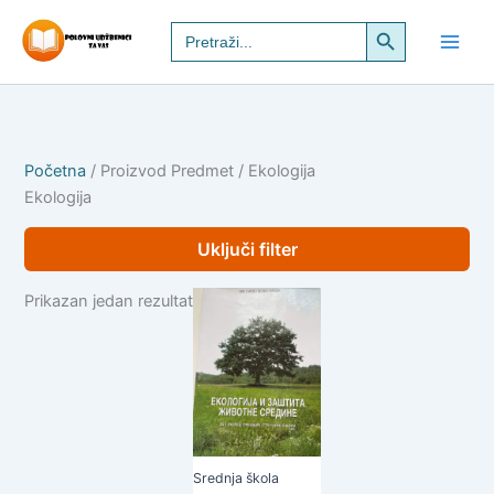
Pređi
Search Button
Search
na
for:
sadržaj
Početna
/ Proizvod Predmet / Ekologija
Ekologija
Uključi filter
Prikazan jedan rezultat
Srednja škola