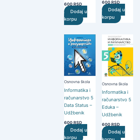
600
RSD
600
RSD
Dodaj u
Dodaj u
korpu
korpu
Osnovna škola
Osnovna škola
Informatika i
Informatika i
računarstvo 5
računarstvo 5
Data Status –
Eduka –
Udžbenik
Udžbenik
600
RSD
600
RSD
Dodaj u
Dodaj u
korpu
korpu