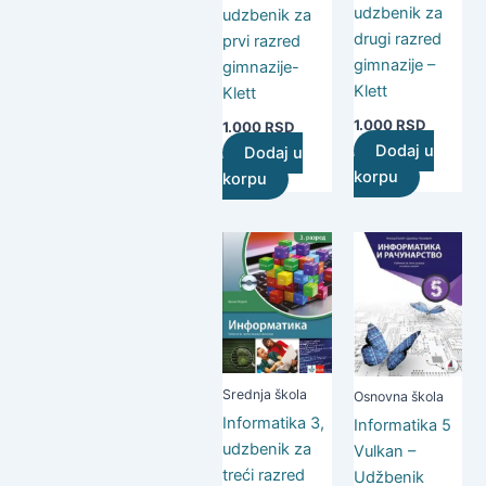
udzbenik za
udzbenik za
drugi razred
prvi razred
gimnazije –
gimnazije-
Klett
Klett
1.000
RSD
1.000
RSD
Dodaj u
Dodaj u
korpu
korpu
Srednja škola
Osnovna škola
Informatika 3,
Informatika 5
udzbenik za
Vulkan –
treći razred
Udžbenik