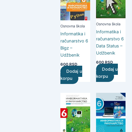
Osnovna škola
Osnovna škola
Informatika i
Informatika i
računarstvo 6
računarstvo 6
Data Status –
Bigz –
Udžbenik
Udžbenik
600
RSD
600
RSD
Dodaj u
Dodaj u
korpu
korpu