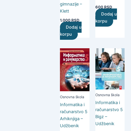
gimnazije –
600
RSD
Klett
Dodaj u
1.000
RSD
korpu
Dodaj u
korpu
Osnovna škola
Osnovna škola
Informatika i
Informatika i
računarstvo 5
računarstvo 5
Bigz –
Arhiknjiga –
Udžbenik
Udžbenik