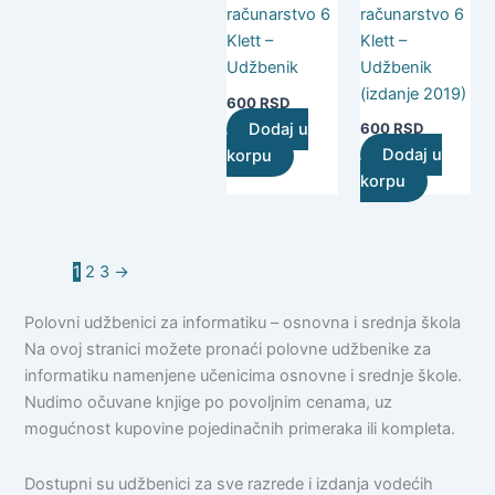
računarstvo 6
računarstvo 6
Klett –
Klett –
Udžbenik
Udžbenik
(izdanje 2019)
600
RSD
Dodaj u
600
RSD
Dodaj u
korpu
korpu
1
2
3
→
Polovni udžbenici za informatiku – osnovna i srednja škola
Na ovoj stranici možete pronaći polovne udžbenike za
informatiku namenjene učenicima osnovne i srednje škole.
Nudimo očuvane knjige po povoljnim cenama, uz
mogućnost kupovine pojedinačnih primeraka ili kompleta.
Dostupni su udžbenici za sve razrede i izdanja vodećih