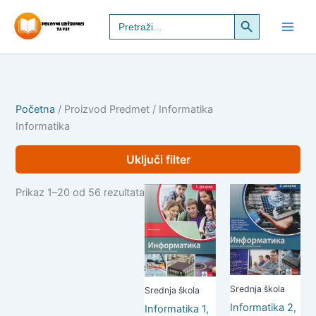
Pređi
Search Button
Search
na
for:
sadržaj
Početna
/ Proizvod Predmet / Informatika
Informatika
Uključi filter
Prikaz 1–20 od 56 rezultata
Srednja škola
Srednja škola
Informatika 2,
Informatika 1,