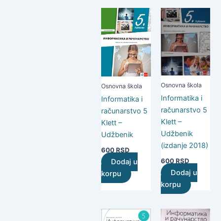
Osnovna škola
Osnovna škola
Informatika i
Informatika i
računarstvo 5
računarstvo 5
Klett –
Klett –
Udžbenik
Udžbenik
(izdanje 2018)
600
RSD
600
RSD
Dodaj u
Dodaj u
korpu
korpu