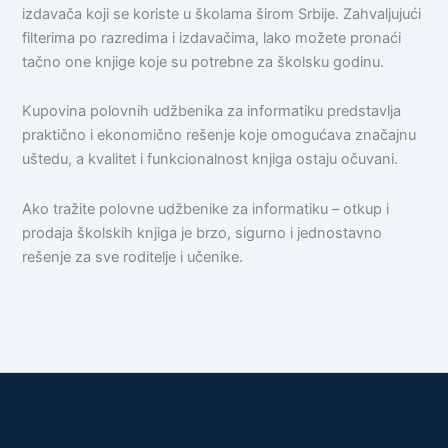
izdavača koji se koriste u školama širom Srbije. Zahvaljujući
filterima po razredima i izdavačima, lako možete pronaći
tačno one knjige koje su potrebne za školsku godinu.
Kupovina polovnih udžbenika za informatiku predstavlja
praktično i ekonomično rešenje koje omogućava značajnu
uštedu, a kvalitet i funkcionalnost knjiga ostaju očuvani.
Ako tražite polovne udžbenike za informatiku – otkup i
prodaja školskih knjiga je brzo, sigurno i jednostavno
rešenje za sve roditelje i učenike.