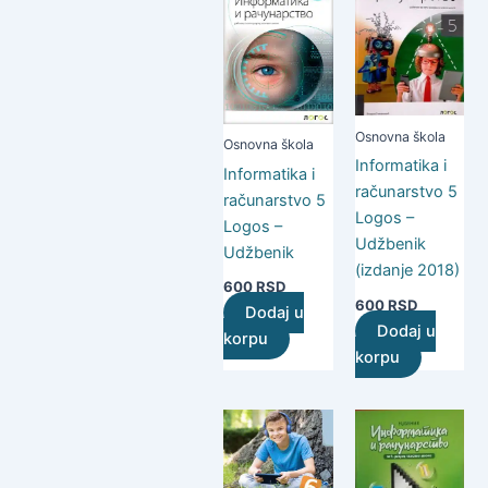
Osnovna škola
Osnovna škola
Informatika i
Informatika i
računarstvo 5
računarstvo 5
Logos –
Logos –
Udžbenik
Udžbenik
(izdanje 2018)
600
RSD
600
RSD
Dodaj u
Dodaj u
korpu
korpu