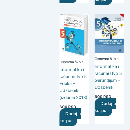
Osnovna škola
Osnovna škola
Informatika i
Informatika i
računarstvo 5
računarstvo 5
Gerundijum –
Eduka –
Udžbenik
Udžbenik
600
RSD
(izdanje 2018)
Dodaj u
600
RSD
korpu
Dodaj u
korpu