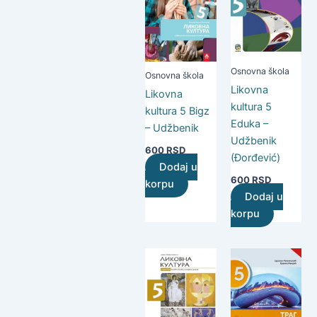
Osnovna škola
Osnovna škola
Likovna
Likovna
kultura 5
kultura 5 Bigz
Eduka –
– Udžbenik
Udžbenik
600
RSD
(Đorđević)
Dodaj u
600
RSD
korpu
Dodaj u
korpu