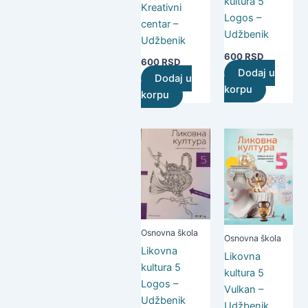
kultura 5
Kreativni
Logos –
centar –
Udžbenik
Udžbenik
600
RSD
600
RSD
Dodaj u
Dodaj u
korpu
korpu
Osnovna škola
Osnovna škola
Likovna
Likovna
kultura 5
kultura 5
Logos –
Vulkan –
Udžbenik
Udžbenik