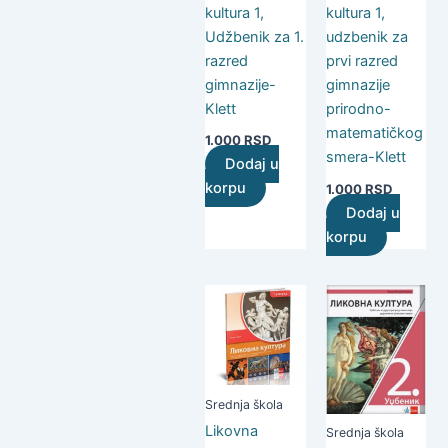
kultura 1,
kultura 1,
Udžbenik za 1.
udzbenik za
razred
prvi razred
gimnazije-
gimnazije
Klett
prirodno-
matematičkog
1.000
RSD
smera-Klett
Dodaj u
korpu
1.000
RSD
Dodaj u
korpu
Srednja škola
Likovna
Srednja škola