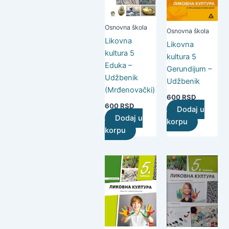
Osnovna škola
Osnovna škola
Likovna
Likovna
kultura 5
kultura 5
Eduka –
Gerundijum –
Udžbenik
Udžbenik
(Mrđenovački)
600
RSD
600
RSD
Dodaj u
Dodaj u
korpu
korpu