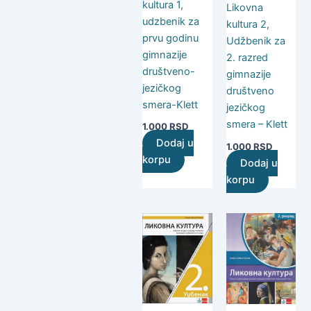
kultura 1,
Likovna
udzbenik za
kultura 2,
prvu godinu
Udžbenik za
gimnazije
2. razred
društveno-
gimnazije
jezičkog
društveno
smera-Klett
jezičkog
smera – Klett
1.000
RSD
Dodaj u
1.000
RSD
korpu
Dodaj u
korpu