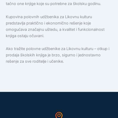
tačno one knjige koje su potrebne za školsku godinu.
Kupovina polovnih udžbenika za Likovnu kulturu
predstavlja praktično i ekonomično rešenje koje
omogućava značajnu uštedu, a kvalitet i funkcionalnost
knjiga ostaju očuvani.
Ako tražite polovne udžbenike za Likovnu kulturu – otkup i
prodaja školskih knjiga je brzo, sigurno i jednostavno
rešenje za sve roditelje i učenike.