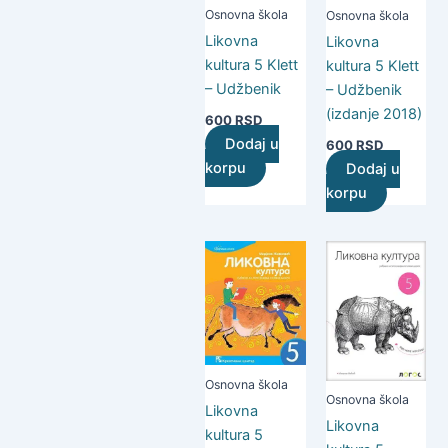
Osnovna škola
Osnovna škola
Likovna
Likovna
kultura 5 Klett
kultura 5 Klett
– Udžbenik
– Udžbenik
(izdanje 2018)
600
RSD
Dodaj u
600
RSD
korpu
Dodaj u
korpu
Osnovna škola
Osnovna škola
Likovna
Likovna
kultura 5