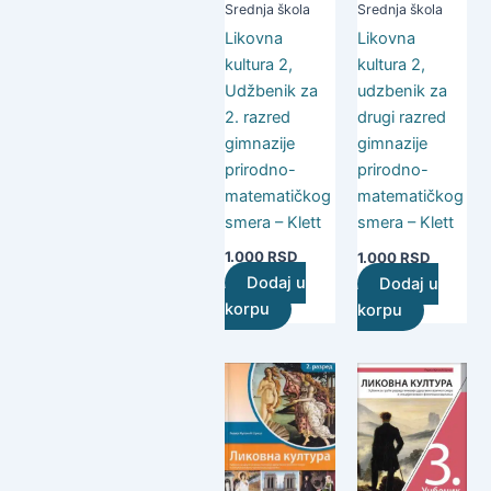
Srednja škola
Srednja škola
Likovna
Likovna
kultura 2,
kultura 2,
Udžbenik za
udzbenik za
2. razred
drugi razred
gimnazije
gimnazije
prirodno-
prirodno-
matematičkog
matematičkog
smera – Klett
smera – Klett
1.000
RSD
1.000
RSD
Dodaj u
Dodaj u
korpu
korpu