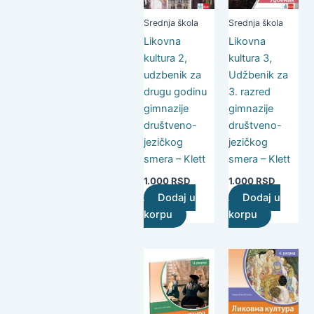
Srednja škola
Srednja škola
Likovna
Likovna
kultura 2,
kultura 3,
udzbenik za
Udžbenik za
drugu godinu
3. razred
gimnazije
gimnazije
društveno-
društveno-
jezičkog
jezičkog
smera – Klett
smera – Klett
1.000
RSD
1.000
RSD
Dodaj u
Dodaj u
korpu
korpu