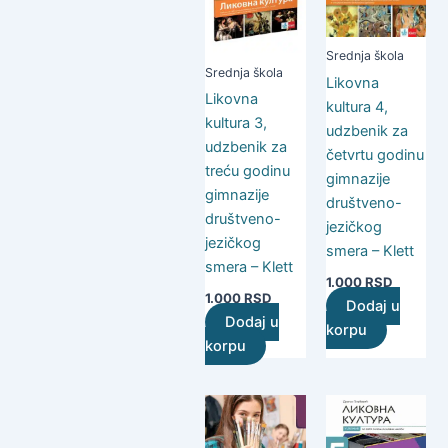
Srednja škola
Srednja škola
Likovna
Likovna
kultura 4,
kultura 3,
udzbenik za
udzbenik za
četvrtu godinu
treću godinu
gimnazije
gimnazije
društveno-
društveno-
jezičkog
jezičkog
smera – Klett
smera – Klett
1.000
RSD
1.000
RSD
Dodaj u
Dodaj u
korpu
korpu