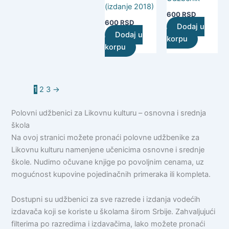
(izdanje 2018)
600
RSD
600
RSD
Dodaj u
Dodaj u
korpu
korpu
1
2
3
→
Polovni udžbenici za Likovnu kulturu – osnovna i srednja
škola
Na ovoj stranici možete pronaći polovne udžbenike za
Likovnu kulturu namenjene učenicima osnovne i srednje
škole. Nudimo očuvane knjige po povoljnim cenama, uz
mogućnost kupovine pojedinačnih primeraka ili kompleta.
Dostupni su udžbenici za sve razrede i izdanja vodećih
izdavača koji se koriste u školama širom Srbije. Zahvaljujući
filterima po razredima i izdavačima, lako možete pronaći