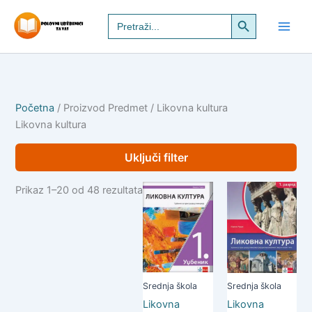
Pređi
Search Button
Search
na
for:
sadržaj
Početna
/ Proizvod Predmet / Likovna kultura
Likovna kultura
Uključi filter
Prikaz 1–20 od 48 rezultata
Srednja škola
Srednja škola
Likovna
Likovna