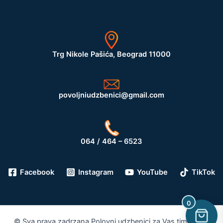
Trg Nikole Pašića, Beograd 11000
povoljniudzbenici@gmail.com
064 / 464 – 6523
Facebook
Instagram
YouTube
TikTok
0
© Sva prava zadrzana Polovni udzbenici za Vas tim 2026.