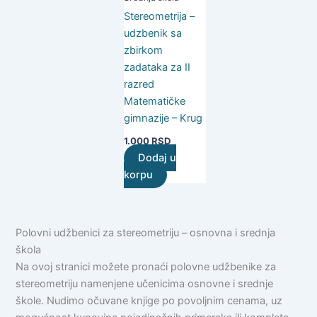
Stereometrija –
udzbenik sa
zbirkom
zadataka za II
razred
Matematičke
gimnazije – Krug
1.000
RSD
Dodaj u
korpu
Polovni udžbenici za stereometriju – osnovna i srednja
škola
Na ovoj stranici možete pronaći polovne udžbenike za
stereometriju namenjene učenicima osnovne i srednje
škole. Nudimo očuvane knjige po povoljnim cenama, uz