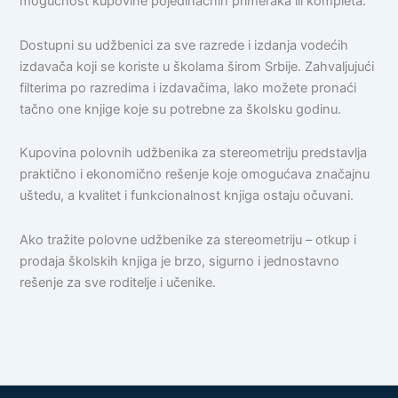
mogućnost kupovine pojedinačnih primeraka ili kompleta.
Dostupni su udžbenici za sve razrede i izdanja vodećih
izdavača koji se koriste u školama širom Srbije. Zahvaljujući
filterima po razredima i izdavačima, lako možete pronaći
tačno one knjige koje su potrebne za školsku godinu.
Kupovina polovnih udžbenika za stereometriju predstavlja
praktično i ekonomično rešenje koje omogućava značajnu
uštedu, a kvalitet i funkcionalnost knjiga ostaju očuvani.
Ako tražite polovne udžbenike za stereometriju – otkup i
prodaja školskih knjiga je brzo, sigurno i jednostavno
rešenje za sve roditelje i učenike.