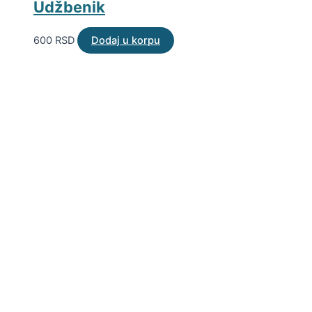
Udžbenik
600
RSD
Dodaj u korpu