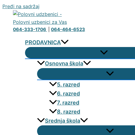
Pređi na sadržaj
064-333-1706
|
064-464-6523
PRODAVNICA
Osnovna škola
5. razred
6. razred
7. razred
8. razred
Srednja škola