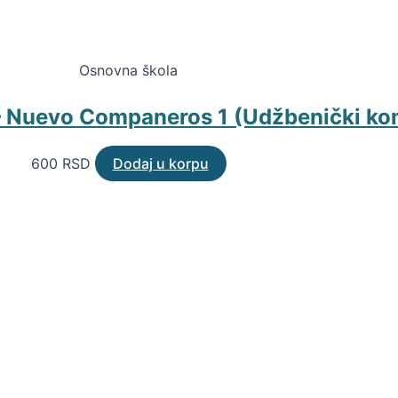
Osnovna škola
– Nuevo Companeros 1 (Udžbenički komp
600
RSD
Dodaj u korpu