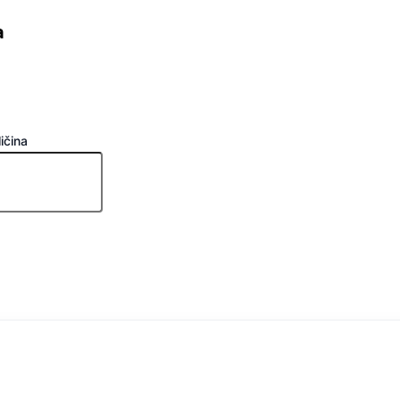
a
ičina