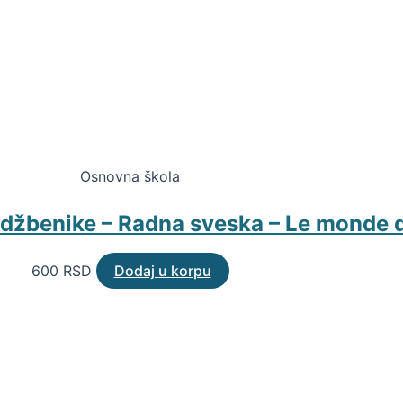
Osnovna škola
udžbenike – Radna sveska – Le monde de
600
RSD
Dodaj u korpu