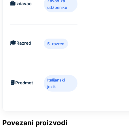
Zavod za
Izdavac
udžbenike
Razred
5. razred
Italijanski
Predmet
jezik
Povezani proizvodi