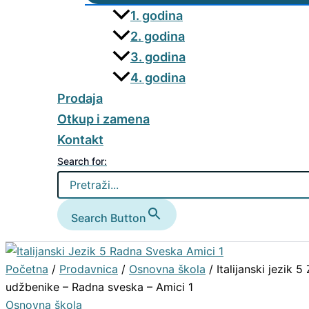
1. godina
2. godina
3. godina
4. godina
Prodaja
Otkup i zamena
Kontakt
Search for:
Search Button
Početna
/
Prodavnica
/
Osnovna škola
/ Italijanski jezik 
udžbenike – Radna sveska – Amici 1
Osnovna škola