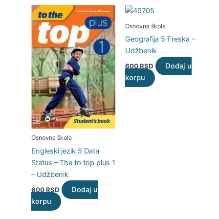
Osnovna škola
Geografija 5 Freska –
Udžbenik
Dodaj u
600
RSD
korpu
Osnovna škola
Engleski jezik 5 Data
Status – The to top plus 1
– Udžbenik
Dodaj u
600
RSD
korpu