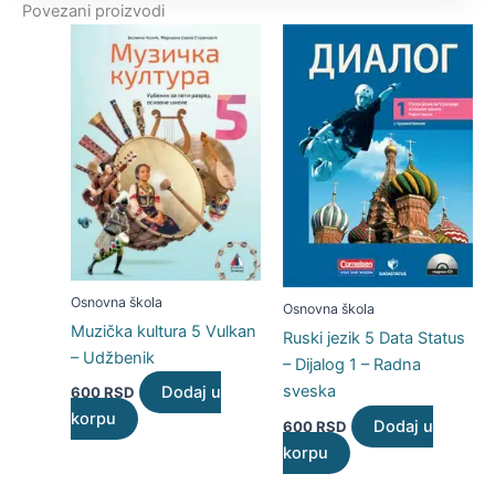
Povezani proizvodi
Osnovna škola
Osnovna škola
Muzička kultura 5 Vulkan
Ruski jezik 5 Data Status
– Udžbenik
– Dijalog 1 – Radna
sveska
Dodaj u
600
RSD
korpu
Dodaj u
600
RSD
korpu