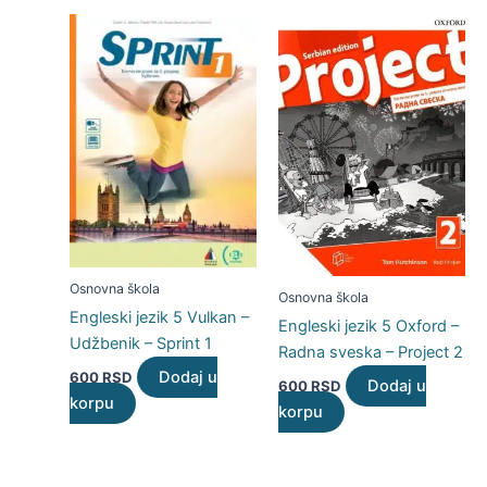
Osnovna škola
Osnovna škola
Engleski jezik 5 Vulkan –
Engleski jezik 5 Oxford –
Udžbenik – Sprint 1
Radna sveska – Project 2
Dodaj u
600
RSD
Dodaj u
600
RSD
korpu
korpu