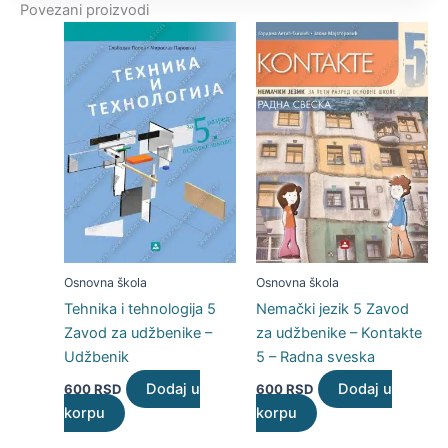
Povezani proizvodi
Osnovna škola
Osnovna škola
Tehnika i tehnologija 5
Nemački jezik 5 Zavod
Zavod za udžbenike –
za udžbenike – Kontakte
Udžbenik
5 – Radna sveska
Dodaj u
Dodaj u
600
RSD
600
RSD
korpu
korpu