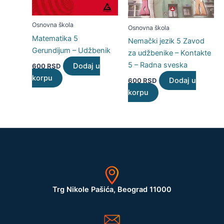
Osnovna škola
Osnovna škola
Matematika 5
Nemački jezik 5 Zavod
Gerundijum – Udžbenik
za udžbenike – Kontakte
5 – Radna sveska
Dodaj u
600
RSD
korpu
Dodaj u
600
RSD
korpu
Trg Nikole Pašića, Beograd 11000