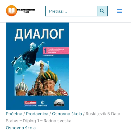
Ruski
Pređi
Search Button
Search
jezik
na
for:
5
sadržaj
Data
Status
–
Dijalog
1
–
Radna
sveska
količina
Početna
/
Prodavnica
/
Osnovna škola
/ Ruski jezik 5 Data
Status – Dijalog 1 – Radna sveska
Osnovna škola