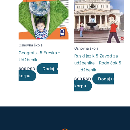
Osnovna škola
Osnovna škola
Geografija 5 Freska –
Ruski jezik 5 Zavod za
Udžbenik
udžbenike – Rodničok 5
Dodaj u
600
RSD
– Udžbenik
korpu
Dodaj u
600
RSD
korpu