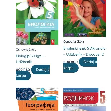
Osnovna škola
Engleski jezik 5 Akronolo
Osnovna škola
– Udžbenik – Discover 2
Biologija 5 Bigz –
Dodaj u
Udžbenik
600
RSD
korpu
Dodaj u
600
RSD
korpu