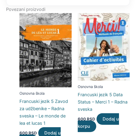
Povezani proizvodi
Osnovna škola
Osnovna škola
Francuski jezik 5 Data
Francuski jezik 5 Zavod
Status – Merci 1 – Radna
za udžbenike – Radna
sveska
sveska – Le monde de
Dodaj u
600
RSD
lea et lucas 1
korpu
Dodaj u
600
RSD