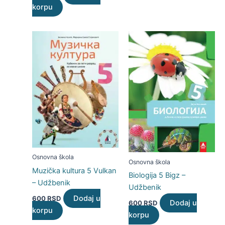
korpu
Osnovna škola
Osnovna škola
Muzička kultura 5 Vulkan
Biologija 5 Bigz –
– Udžbenik
Udžbenik
Dodaj u
600
RSD
Dodaj u
600
RSD
korpu
korpu