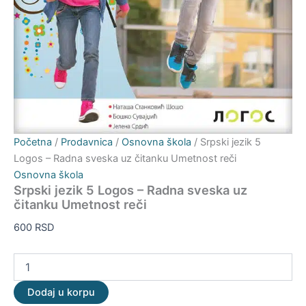
Početna
/
Prodavnica
/
Osnovna škola
/ Srpski jezik 5
Logos – Radna sveska uz čitanku Umetnost reči
Osnovna škola
Srpski jezik 5 Logos – Radna sveska uz
čitanku Umetnost reči
600
RSD
Dodaj u korpu