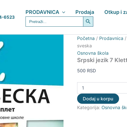
Srpski
jezik
PRODAVNICA
Prodaja
Otkup i 
7
Search Button
4-6523
Search
Klett
for:
–
Radna
sveska
Početna
/
Prodavnica
količina
sveska
Osnovna škola
Srpski jezik 7 Kle
500
RSD
Dodaj u korpu
Kategorija:
Osnovna šk