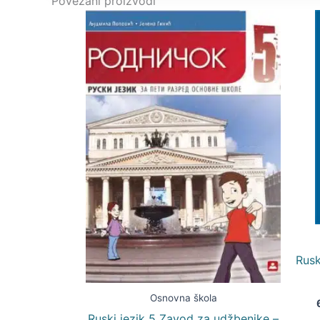
Povezani proizvodi
Rusk
Osnovna škola
Ruski jezik 5 Zavod za udžbenike –