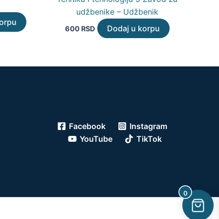
udžbenike – Udžbenik
korpu
Dodaj u korpu
600
RSD
Facebook
Instagram
YouTube
TikTok
0