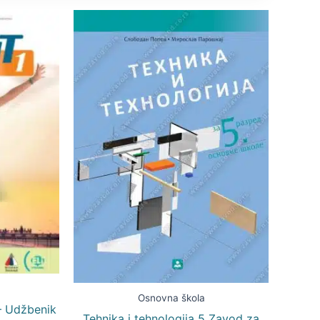
Osnovna škola
 – Udžbenik
Tehnika i tehnologija 5 Zavod za