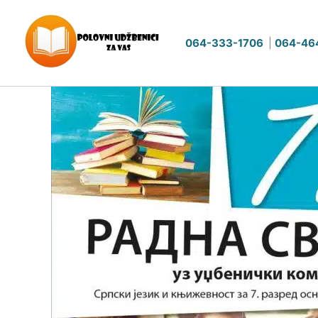
Pređi
na
064-333-1706
|
064-46
sadržaj