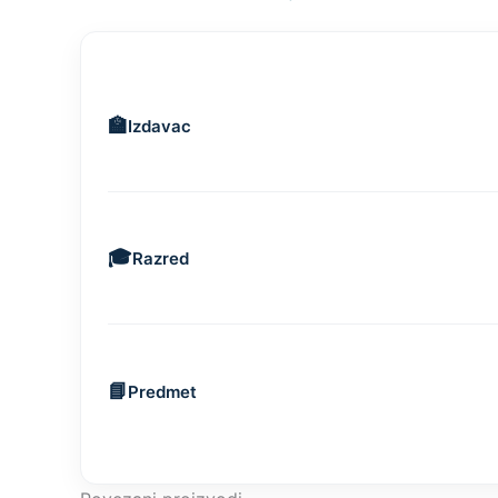
Izdavac
Razred
Predmet