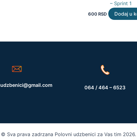
– Sprint 1
Dodaj u 
600
RSD
iudzbenici@gmail.com
064 / 464 – 6523
© Sva prava zadrzana Polovni udzbenici za Vas tim 2026.