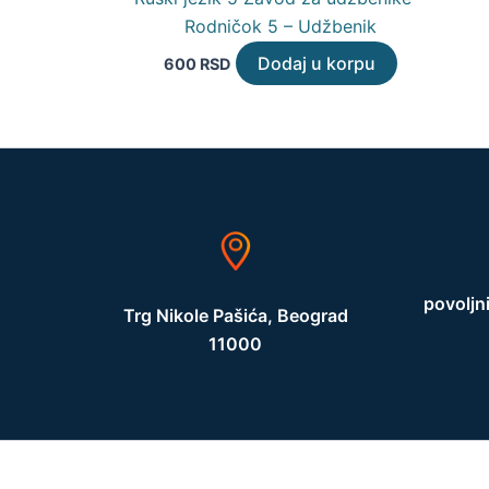
Rodničok 5 – Udžbenik
Dodaj u korpu
600
RSD
povoljn
Trg Nikole Pašića, Beograd
11000