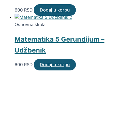
600
RSD
Dodaj u korpu
Osnovna škola
Matematika 5 Gerundijum –
Udžbenik
600
RSD
Dodaj u korpu