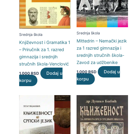
Srednja škola
Srednja škola
Mittedrin – Nemački jezik
Književnost i Gramatika 1
za 1 razred gimnazija i
– Priručnik za 1. razred
srednjih stručnih škola-
gimnazija i srednjih
Zavod za udžbenike
stručnih škola-Venclović
Dodaj u
1.000
RSD
Dodaj u
1.000
RSD
korpu
korpu