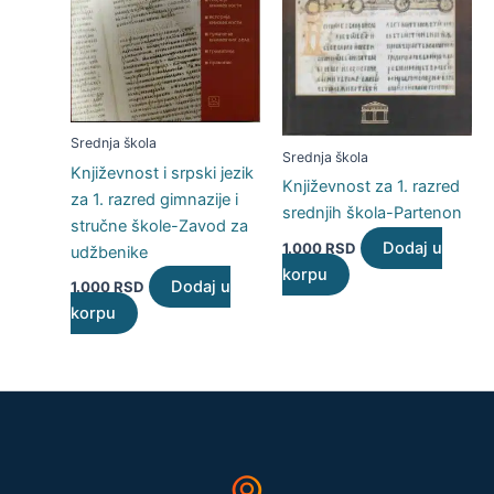
Srednja škola
Srednja škola
Književnost i srpski jezik
Književnost za 1. razred
za 1. razred gimnazije i
srednjih škola-Partenon
stručne škole-Zavod za
Dodaj u
1.000
RSD
udžbenike
korpu
Dodaj u
1.000
RSD
korpu