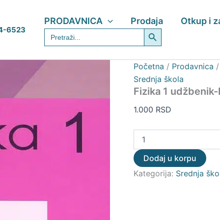
Fizika
1
PRODAVNICA
Prodaja
Otkup i 
udžbenik-
Search Button
4-6523
Search
Krug
for:
količina
Početna
/
Prodavnica
Srednja škola
Fizika 1 udžbenik
1.000
RSD
Dodaj u korpu
Kategorija:
Srednja ško