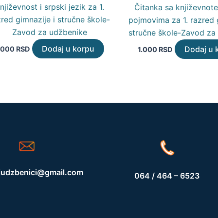
njiževnost i srpski jezik za 1.
Čitanka sa književnot
zred gimnazije i stručne škole-
pojmovima za 1. razred 
Zavod za udžbenike
stručne škole-Zavod za
Dodaj u korpu
Dodaj u 
.000
RSD
1.000
RSD
iudzbenici@gmail.com
064 / 464 – 6523