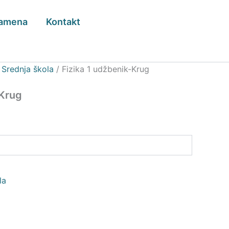
zamena
Kontakt
/
Srednja škola
/ Fizika 1 udžbenik-Krug
-Krug
la