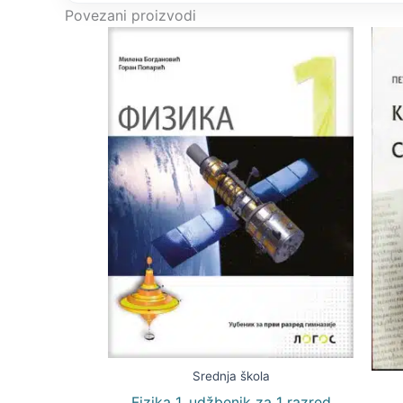
Povezani proizvodi
Srednja škola
Fizika 1. udžbenik za 1 razred