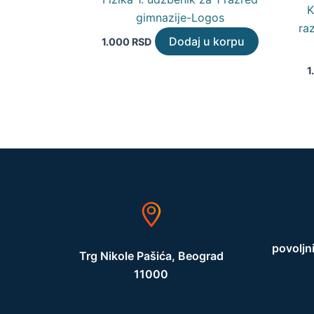
K
gimnazije-Logos
ra
Dodaj u korpu
1.000
RSD
1
povoljn
Trg Nikole Pašića, Beograd
11000