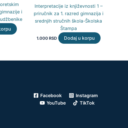
eoretskim
Interpretacije iz književnosti 1 –
gimnazije i
priručnik za 1. razred gimnazija i
 udžbenike
srednjih stručnih škola-Školska
Štampa
korpu
Dodaj u korpu
1.000
RSD
Facebook
Instagram
YouTube
TikTok