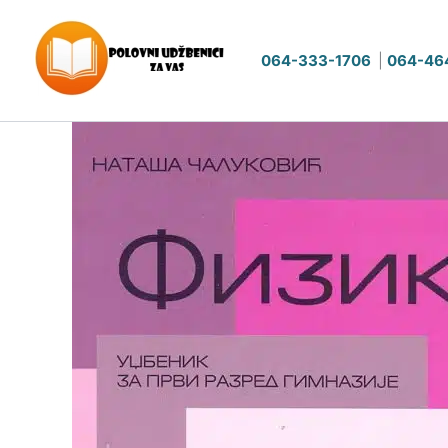
Pređi
na
064-333-1706
|
064-46
sadržaj