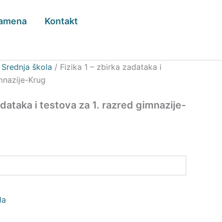
zamena
Kontakt
/
Srednja škola
/ Fizika 1 – zbirka zadataka i
imnazije-Krug
adataka i testova za 1. razred gimnazije-
la