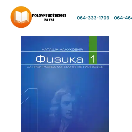
Pređi
na
064-333-1706
|
064-46
sadržaj