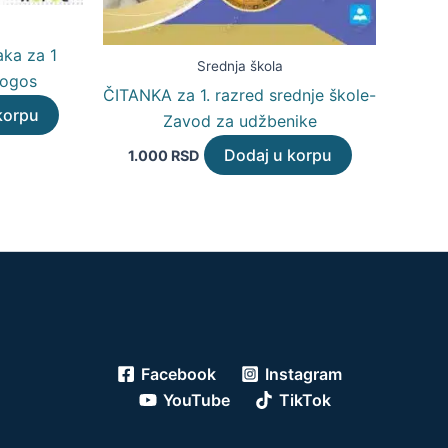
aka za 1
Srednja škola
Logos
ČITANKA za 1. razred srednje škole-
korpu
Zavod za udžbenike
Dodaj u korpu
1.000
RSD
Facebook
Instagram
YouTube
TikTok