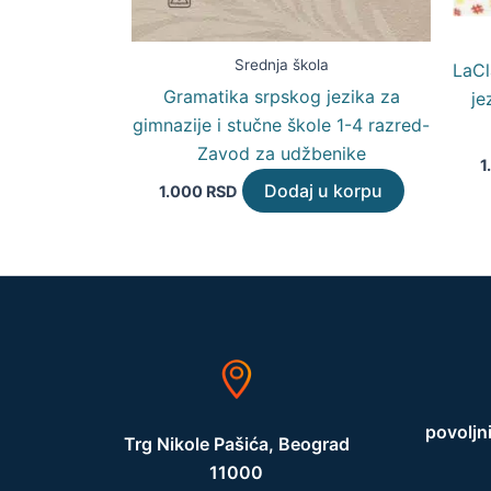
Srednja škola
LaCl
Gramatika srpskog jezika za
je
gimnazije i stučne škole 1-4 razred-
Zavod za udžbenike
1
Dodaj u korpu
1.000
RSD
povoljn
Trg Nikole Pašića, Beograd
11000