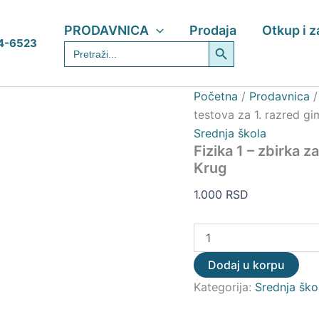
Fizika
1
PRODAVNICA
Prodaja
Otkup i 
–
Search Button
4-6523
Search
zbirka
for:
zadataka
i
testova
Početna
/
Prodavnica
za
testova za 1. razred g
1.
Srednja škola
razred
gimnazije-
Fizika 1 – zbirka z
Krug
Krug
količina
1.000
RSD
Dodaj u korpu
Kategorija:
Srednja ško