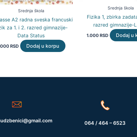
Srednja škola
Srednja škola
Fizika 1, zbirka zadat
asse A2 radna sveska francuski
razred gimnazije-
zik za 1. i 2. razred gimnazije-
Dodaj u 
Data Status
1.000
RSD
Dodaj u korpu
.000
RSD
iudzbenici@gmail.com
064 / 464 – 6523