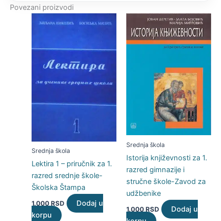
Povezani proizvodi
Srednja škola
Srednja škola
Istorija književnosti za 1.
Lektira 1 – priručnik za 1.
razred gimnazije i
razred srednje škole-
stručne škole-Zavod za
Školska Štampa
udžbenike
Dodaj u
1.000
RSD
Dodaj u
1.000
RSD
korpu
korpu