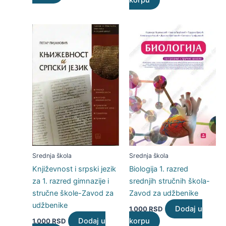
Srednja škola
Srednja škola
Književnost i srpski jezik
Biologija 1. razred
za 1. razred gimnazije i
srednjih stručnih škola-
stručne škole-Zavod za
Zavod za udžbenike
udžbenike
Dodaj u
1.000
RSD
Dodaj u
korpu
1.000
RSD