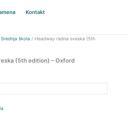
zamena
Kontakt
/
Srednja škola
/ Headway radna sveska (5th
ska (5th edition) – Oxford
la