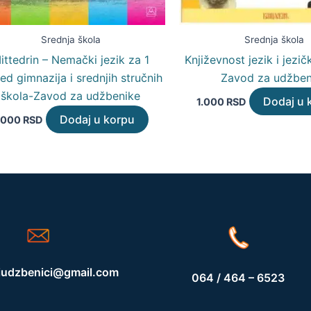
Srednja škola
Srednja škola
ittedrin – Nemački jezik za 1
Književnost jezik i jezič
ed gimnazija i srednjih stručnih
Zavod za udžben
škola-Zavod za udžbenike
Dodaj u 
1.000
RSD
Dodaj u korpu
.000
RSD
iudzbenici@gmail.com
064 / 464 – 6523