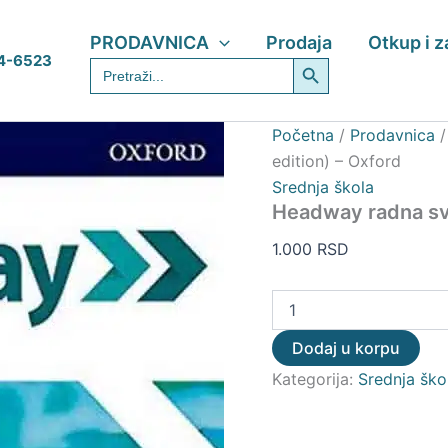
Headway
radna
PRODAVNICA
Prodaja
Otkup i 
sveska
Search Button
4-6523
Search
(5th
for:
edition)
-
Oxford
Početna
/
Prodavnica
količina
edition) – Oxford
Srednja škola
Headway radna sve
1.000
RSD
Dodaj u korpu
Kategorija:
Srednja ško