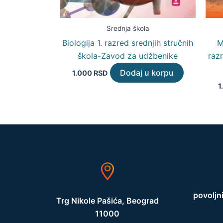
Srednja škola
Biologija 1. razred srednjih stručnih
M
škola-Zavod za udžbenike
razr
Dodaj u korpu
1.000
RSD
1
povoljn
Trg Nikole Pašića, Beograd
11000