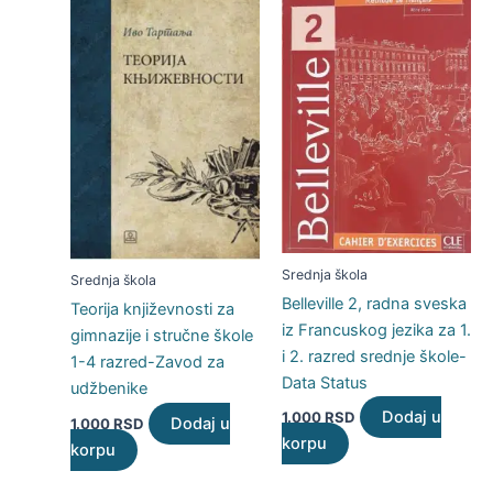
Srednja škola
Srednja škola
Belleville 2, radna sveska
Teorija književnosti za
iz Francuskog jezika za 1.
gimnazije i stručne škole
i 2. razred srednje škole-
1-4 razred-Zavod za
Data Status
udžbenike
Dodaj u
1.000
RSD
Dodaj u
1.000
RSD
korpu
korpu