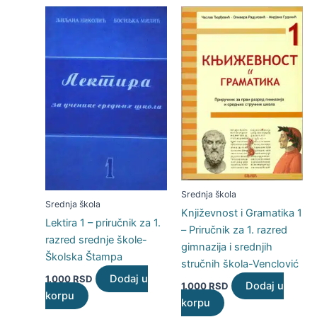
Srednja škola
Srednja škola
Književnost i Gramatika 1
Lektira 1 – priručnik za 1.
– Priručnik za 1. razred
razred srednje škole-
gimnazija i srednjih
Školska Štampa
stručnih škola-Venclović
Dodaj u
1.000
RSD
Dodaj u
1.000
RSD
korpu
korpu