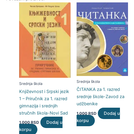
Srednja škola
Srednja škola
ČITANKA za 1. razred
Književnost i Srpski jezik
srednje škole-Zavod za
1 – Priručnik za 1. razred
udžbenike
gimnazija i srednjih
stručnih škola-Novi Sad
Dodaj u
1.000
RSD
korpu
Dodaj u
1.000
RSD
korpu