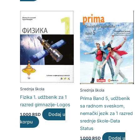
Srednja škola
Srednja škola
Fizika 1. udžbenik za 1
Prima Band 5, udžbenik
razred gimnazije-Logos
sa radnom sveskom,
nemački jezik za 1 razred
Dodaj u
1.000
RSD
srednje škole-Data
korpu
Status
Dodaj u
1.000
RSD