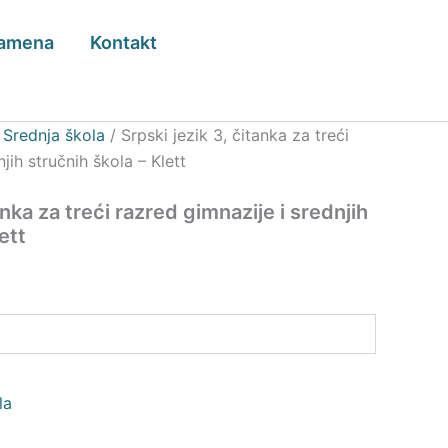
zamena
Kontakt
/
Srednja škola
/ Srpski jezik 3, čitanka za treći
jih stručnih škola – Klett
anka za treći razred gimnazije i srednjih
ett
la