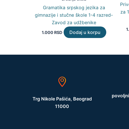
Priv
Gramatika srpskog jezika za
za 1
gimnazije i stučne škole 1-4 razred-
Zavod za udžbenike
1
Dodaj u korpu
1.000
RSD
povoljn
Trg Nikole Pašića, Beograd
11000