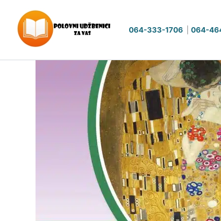
Pređi
na
064-333-1706
|
064-46
sadržaj