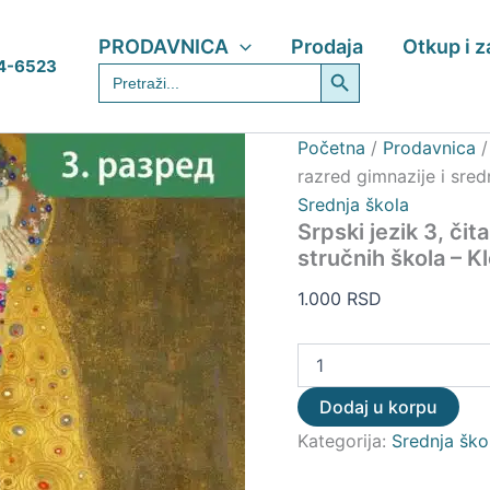
Srpski
jezik
PRODAVNICA
Prodaja
Otkup i 
3,
Search Button
4-6523
Search
čitanka
for:
za
treći
razred
Početna
/
Prodavnica
gimnazije
razred gimnazije i sredn
i
Srednja škola
srednjih
stručnih
Srpski jezik 3, čit
škola
stručnih škola – Kl
-
Klett
1.000
RSD
količina
Dodaj u korpu
Kategorija:
Srednja ško