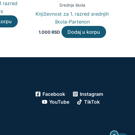
1 razred
Srednja škola
os
Književnost za 1. razred srednjih
korpu
škola-Partenon
Dodaj u korpu
1.000
RSD
Facebook
Instagram
YouTube
TikTok