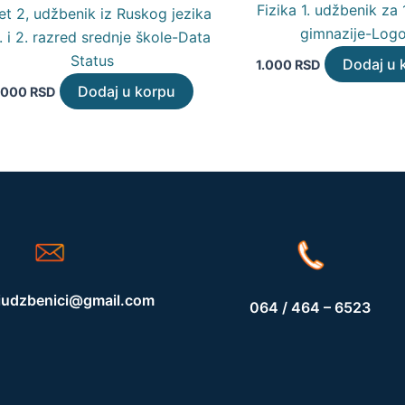
Fizika 1. udžbenik za 
et 2, udžbenik iz Ruskog jezika
gimnazije-Log
. i 2. razred srednje škole-Data
Status
Dodaj u 
1.000
RSD
Dodaj u korpu
.000
RSD
iudzbenici@gmail.com
064 / 464 – 6523