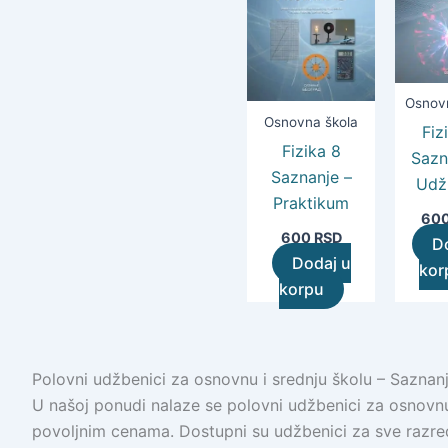
Osnov
Osnovna škola
Fiz
Fizika 8
Sazn
Saznanje –
Udž
Praktikum
60
600
RSD
D
Dodaj u
kor
korpu
Polovni udžbenici za osnovnu i srednju školu – Saznanj
U našoj ponudi nalaze se polovni udžbenici za osnovnu
povoljnim cenama. Dostupni su udžbenici za sve razre