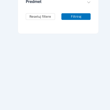
Predmet
Resetuj filtere
Filtriraj