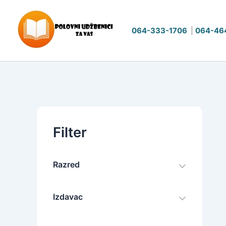
Pređi
na
064-333-1706
|
064-46
sadržaj
Filter
Razred
Izdavac