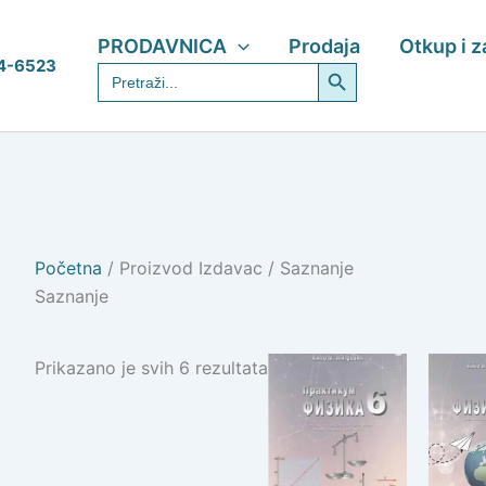
PRODAVNICA
Prodaja
Otkup i 
Search Button
4-6523
Search
for:
Početna
/ Proizvod Izdavac / Saznanje
Saznanje
Prikazano je svih 6 rezultata