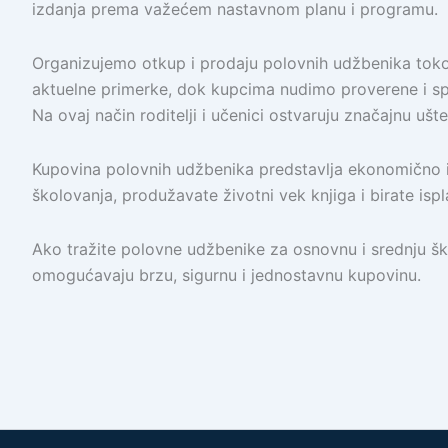
izdanja prema važećem nastavnom planu i programu.
Organizujemo otkup i prodaju polovnih udžbenika tok
aktuelne primerke, dok kupcima nudimo proverene i s
Na ovaj način roditelji i učenici ostvaruju značajnu ušt
Kupovina polovnih udžbenika predstavlja ekonomično 
školovanja, produžavate životni vek knjiga i birate ispl
Ako tražite polovne udžbenike za osnovnu i srednju šk
omogućavaju brzu, sigurnu i jednostavnu kupovinu.