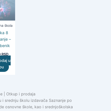
na škola
ika 8
anje –
benik
0
RSD
odaj u
pu
e | Otkup i prodaja
 i srednju školu izdavača Saznanje po
de osnovne škole, kao i srednjoškolska