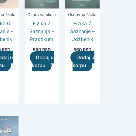
na škola
Osnovna škola
Osnovna škola
ika 6
Fizika 7
Fizika 7
anje –
Saznanje –
Saznanje –
benik
Praktikum
Udžbenik
0
RSD
550
RSD
550
RSD
odaj u
Dodaj u
Dodaj u
pu
korpu
korpu