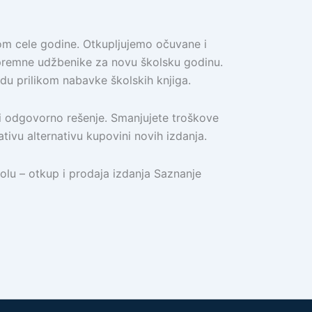
om cele godine. Otkupljujemo očuvane i
premne udžbenike za novu školsku godinu.
edu prilikom nabavke školskih knjiga.
i odgovorno rešenje. Smanjujete troškove
ativu alternativu kupovini novih izdanja.
olu – otkup i prodaja izdanja Saznanje