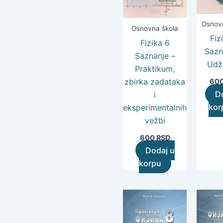
Osnov
Osnovna škola
Fiz
Fizika 6
Sazn
Saznanje –
Udž
Praktikum,
zbirka zadataka
60
D
i
kor
eksperimentalnih
vežbi
600
RSD
Dodaj u
korpu