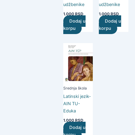
udžbenike
udžbenike
1.000
RSD
1.000
RSD
Dodaj u
Dodaj u
korpu
korpu
Srednja škola
Latinski jezik-
AIN TU-
Eduka
1.000
RSD
Dodaj u
korpu