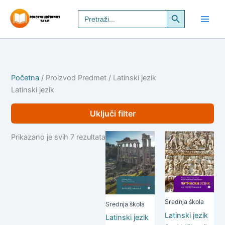
Pređi
Search Button
Search
na
for:
sadržaj
Početna
/ Proizvod Predmet / Latinski jezik
Latinski jezik
Uključi filter
Prikazano je svih 7 rezultata
Srednja škola
Srednja škola
Latinski jezik
Latinski jezik