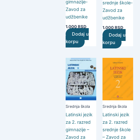
gimnazije-
srednje škole-
Zavod za
Zavod za
udžbenike
udžbenike
1.000
RSD
1.000
RSD
Dodaj u
Dodaj u
korpu
korpu
Srednja škola
Srednja škola
Latinski jezik
Latinski jezik
za 2. razred
za 2. razred
gimnazije –
srednje škole
Zavod za
– Zavod za