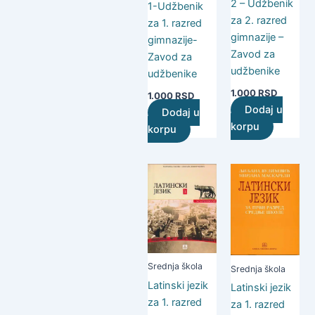
2 – Udžbenik
1-Udžbenik
za 2. razred
za 1. razred
gimnazije –
gimnazije-
Zavod za
Zavod za
udžbenike
udžbenike
1.000
RSD
1.000
RSD
Dodaj u
Dodaj u
korpu
korpu
Srednja škola
Srednja škola
Latinski jezik
Latinski jezik
za 1. razred
za 1. razred