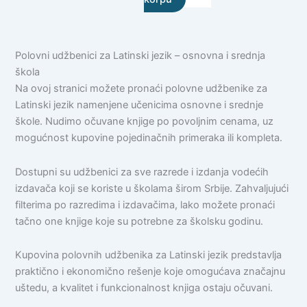
Polovni udžbenici za Latinski jezik – osnovna i srednja
škola
Na ovoj stranici možete pronaći polovne udžbenike za
Latinski jezik namenjene učenicima osnovne i srednje
škole. Nudimo očuvane knjige po povoljnim cenama, uz
mogućnost kupovine pojedinačnih primeraka ili kompleta.
Dostupni su udžbenici za sve razrede i izdanja vodećih
izdavača koji se koriste u školama širom Srbije. Zahvaljujući
filterima po razredima i izdavačima, lako možete pronaći
tačno one knjige koje su potrebne za školsku godinu.
Kupovina polovnih udžbenika za Latinski jezik predstavlja
praktično i ekonomično rešenje koje omogućava značajnu
uštedu, a kvalitet i funkcionalnost knjiga ostaju očuvani.