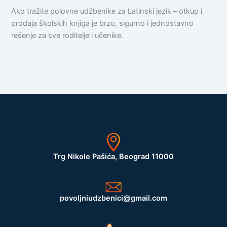
Ako tražite polovne udžbenike za Latinski jezik – otkup i
prodaja školskih knjiga je brzo, sigurno i jednostavno
rešenje za sve roditelje i učenike.
Trg Nikole Pašića, Beograd 11000
povoljniudzbenici@gmail.com