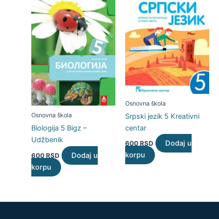
Osnovna škola
Osnovna škola
Srpski jezik 5 Kreativni
centar
Biologija 5 Bigz –
Udžbenik
Dodaj u
600
RSD
korpu
Dodaj u
600
RSD
korpu