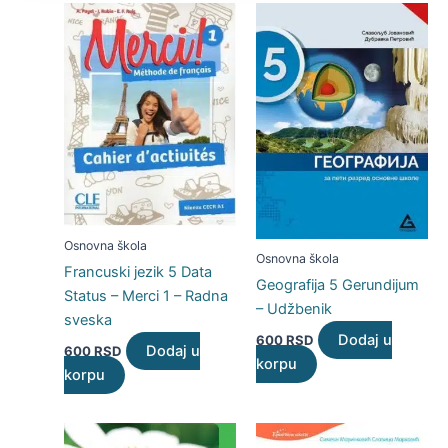
Osnovna škola
Osnovna škola
Francuski jezik 5 Data
Geografija 5 Gerundijum
Status – Merci 1 – Radna
– Udžbenik
sveska
Dodaj u
600
RSD
Dodaj u
600
RSD
korpu
korpu