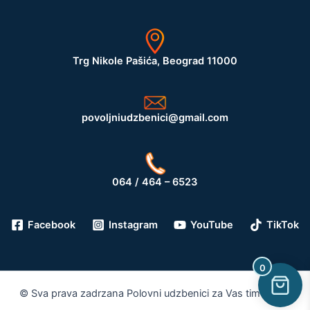
Trg Nikole Pašića, Beograd 11000
povoljniudzbenici@gmail.com
064 / 464 – 6523
Facebook
Instagram
YouTube
TikTok
0
© Sva prava zadrzana Polovni udzbenici za Vas tim 2026.