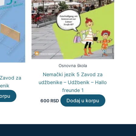
Osnovna škola
Nemački jezik 5 Zavod za
5 Zavod za
udžbenike – Udžbenik – Hallo
enik
freunde 1
korpu
Dodaj u korpu
600
RSD