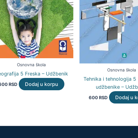
Osnovna škola
Osnovna škola
ografija 5 Freska – Udžbenik
Tehnika i tehnologija 
Dodaj u korpu
600
RSD
udžbenike – Udžb
Dodaj u 
600
RSD