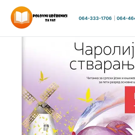
Pređi
na
064-333-1706
|
064-46
sadržaj