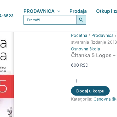
Čitanka
5
PRODAVNICA
Prodaja
Otkup i 
Logos
Search Button
4-6523
Search
–
for:
Čarolija
stvaranja
(izdanje
Početna
/
Prodavnica
2018)
stvaranja (izdanje 2018
količina
Osnovna škola
Čitanka 5 Logos – 
600
RSD
Dodaj u korpu
Kategorija:
Osnovna šk