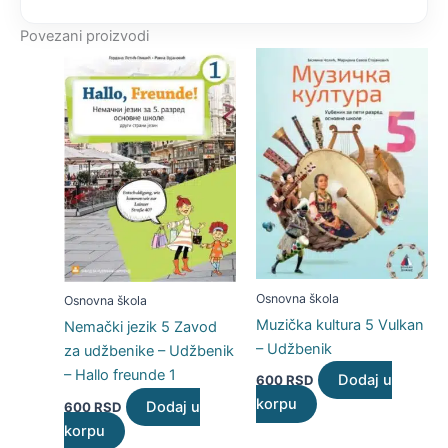
Povezani proizvodi
Osnovna škola
Osnovna škola
Muzička kultura 5 Vulkan
Nemački jezik 5 Zavod
– Udžbenik
za udžbenike – Udžbenik
– Hallo freunde 1
Dodaj u
600
RSD
korpu
Dodaj u
600
RSD
korpu