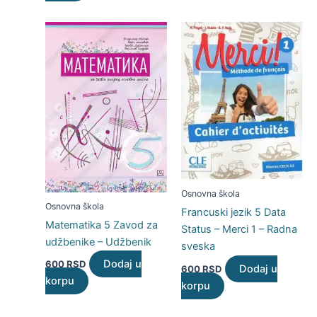
Osnovna škola
Osnovna škola
Francuski jezik 5 Data
Matematika 5 Zavod za
Status – Merci 1 – Radna
udžbenike – Udžbenik
sveska
Dodaj u
600
RSD
Dodaj u
600
RSD
korpu
korpu