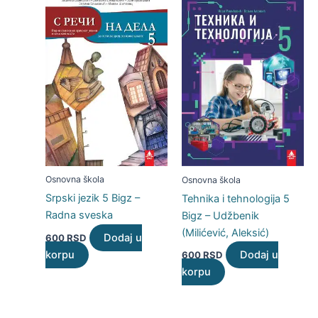
Osnovna škola
Osnovna škola
Srpski jezik 5 Bigz –
Tehnika i tehnologija 5
Radna sveska
Bigz – Udžbenik
(Milićević, Aleksić)
Dodaj u
600
RSD
korpu
Dodaj u
600
RSD
korpu