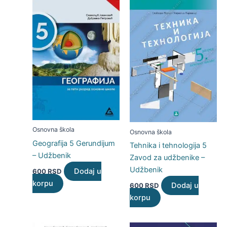
Osnovna škola
Osnovna škola
Geografija 5 Gerundijum
Tehnika i tehnologija 5
– Udžbenik
Zavod za udžbenike –
Udžbenik
Dodaj u
600
RSD
korpu
Dodaj u
600
RSD
korpu