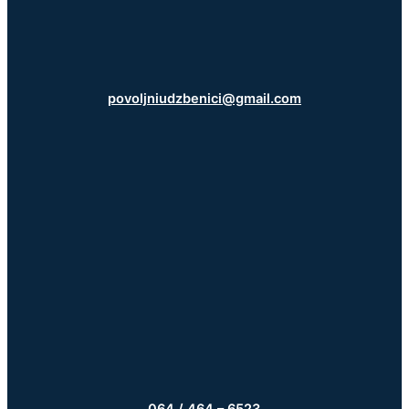
povoljniudzbenici@gmail.com
064 / 464 – 6523