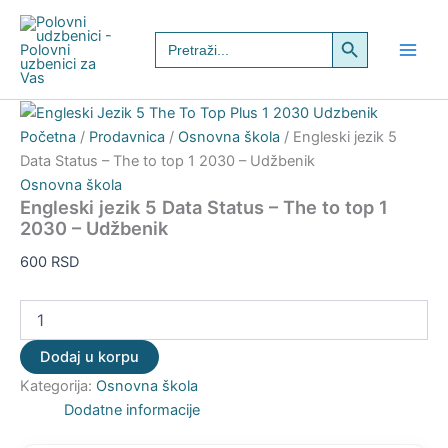
Engleski
Pređi
jezik
Search Button
na
Search
5
for:
sadržaj
Data
Status
–
The
Početna
/
Prodavnica
/
Osnovna škola
/ Engleski jezik 5
to
Data Status – The to top 1 2030 – Udžbenik
top
Osnovna škola
1
Engleski jezik 5 Data Status – The to top 1
2030
2030 – Udžbenik
–
Udžbenik
600
RSD
količina
Dodaj u korpu
Kategorija:
Osnovna škola
Dodatne informacije