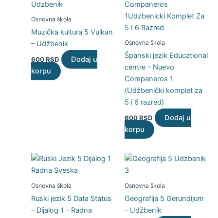
Osnovna škola
Muzička kultura 5 Vulkan
Osnovna škola
– Udžbenik
Španski jezik Educational
Dodaj u
600
RSD
centre – Nuevo
korpu
Companeros 1
(Udžbenički komplet za
5 i 6 razred)
Dodaj u
600
RSD
korpu
Osnovna škola
Osnovna škola
Ruski jezik 5 Data Status
Geografija 5 Gerundijum
– Dijalog 1 – Radna
– Udžbenik