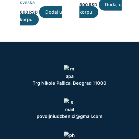
sveska
Dodaj u
600
RSD
Dodaj u
korpu
600
RSD
korpu
Trg Nikole Pašića, Beograd 11000
povoljniudzbenici@gmail.com