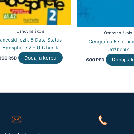
Osnovna škola
Osnovna škola
ancuski jezik 5 Data Status –
Geografija 5 Gerund
Adosphere 2 – Udžbenik
Udžbenik
Dodaj u korpu
600
RSD
Dodaj u 
600
RSD