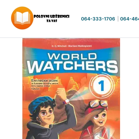
Pređi
na
064-333-1706
|
064-46
sadržaj