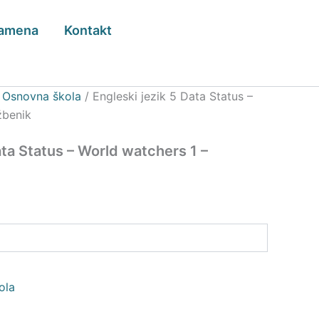
zamena
Kontakt
/
Osnovna škola
/ Engleski jezik 5 Data Status –
žbenik
ata Status – World watchers 1 –
ola