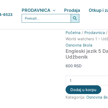
Engleski
jezik
PRODAVNICA
Prodaja
Otkup i 
5
Search Button
4-6523
Search
Data
for:
Status
–
World
Početna
/
Prodavnica
watchers
World watchers 1 – Ud
1
Osnovna škola
–
Udžbenik
Engleski jezik 5 D
količina
Udžbenik
600
RSD
Dodaj u korpu
Kategorija:
Osnovna šk