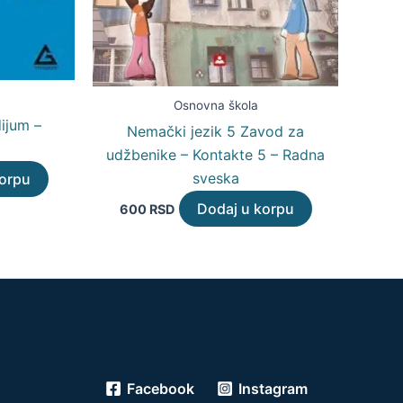
Osnovna škola
ijum –
Nemački jezik 5 Zavod za
udžbenike – Kontakte 5 – Radna
sveska
korpu
Dodaj u korpu
600
RSD
Facebook
Instagram