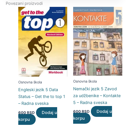
Povezani proizvodi
Osnovna škola
Osnovna škola
Nemački jezik 5 Zavod
Engleski jezik 5 Data
za udžbenike – Kontakte
Status – Get the to top 1
5 – Radna sveska
– Radna sveska
Dodaj u
600
RSD
Dodaj u
600
RSD
korpu
korpu