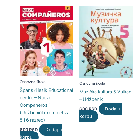
Osnovna škola
Osnovna škola
Španski jezik Educational
Muzička kultura 5 Vulkan
centre – Nuevo
– Udžbenik
Companeros 1
Dodaj u
600
RSD
(Udžbenički komplet za
korpu
5 i 6 razred)
Dodaj u
600
RSD
korpu