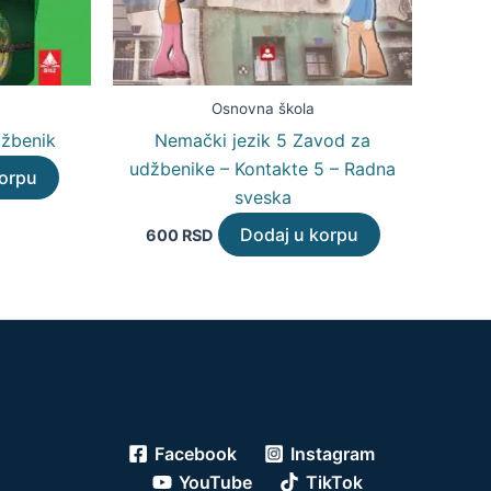
Osnovna škola
džbenik
Nemački jezik 5 Zavod za
udžbenike – Kontakte 5 – Radna
korpu
sveska
Dodaj u korpu
600
RSD
Facebook
Instagram
YouTube
TikTok