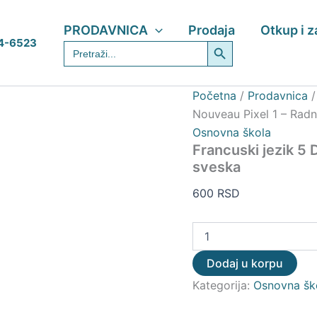
Francuski
jezik
PRODAVNICA
Prodaja
Otkup i 
5
Search Button
4-6523
Search
Data
for:
Status
–
Nouveau
Početna
/
Prodavnica
Pixel
Nouveau Pixel 1 – Rad
1
Osnovna škola
–
Radna
Francuski jezik 5 
sveska
sveska
količina
600
RSD
Dodaj u korpu
Kategorija:
Osnovna šk