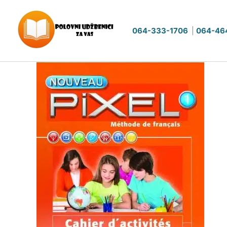
Pređi
na
064-333-1706
|
064-46
sadržaj