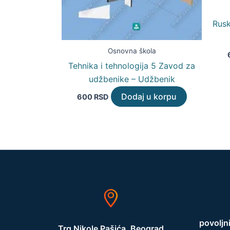
Rusk
Osnovna škola
Tehnika i tehnologija 5 Zavod za
udžbenike – Udžbenik
Dodaj u korpu
600
RSD
povoljn
Trg Nikole Pašića, Beograd