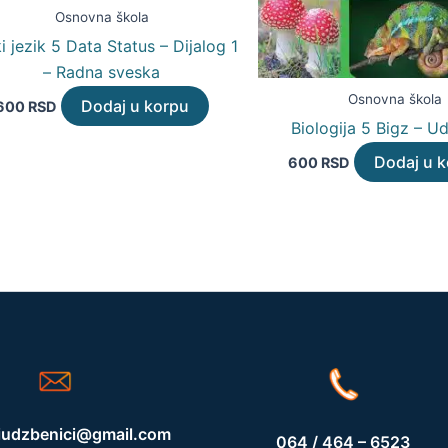
Osnovna škola
i jezik 5 Data Status – Dijalog 1
– Radna sveska
Osnovna škola
Dodaj u korpu
600
RSD
Biologija 5 Bigz – U
Dodaj u 
600
RSD
iudzbenici@gmail.com
064 / 464 – 6523