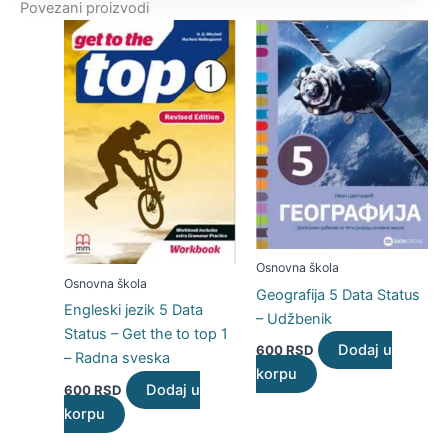
Povezani proizvodi
Osnovna škola
Osnovna škola
Geografija 5 Data Status
Engleski jezik 5 Data
– Udžbenik
Status – Get the to top 1
Dodaj u
600
RSD
– Radna sveska
korpu
Dodaj u
600
RSD
korpu