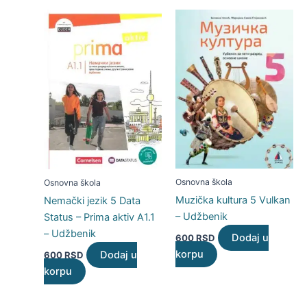
Osnovna škola
Osnovna škola
Muzička kultura 5 Vulkan
Nemački jezik 5 Data
– Udžbenik
Status – Prima aktiv A1.1
– Udžbenik
Dodaj u
600
RSD
korpu
Dodaj u
600
RSD
korpu