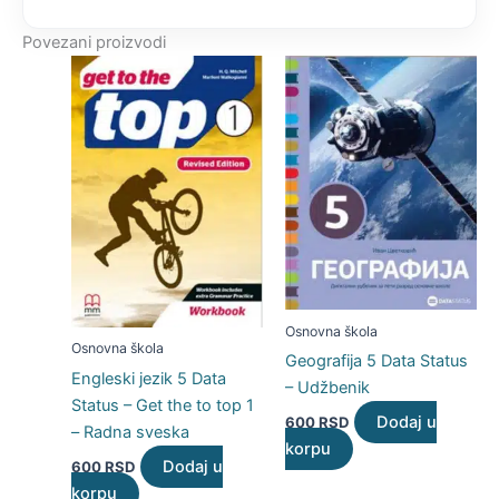
Povezani proizvodi
Osnovna škola
Osnovna škola
Geografija 5 Data Status
Engleski jezik 5 Data
– Udžbenik
Status – Get the to top 1
Dodaj u
600
RSD
– Radna sveska
korpu
Dodaj u
600
RSD
korpu