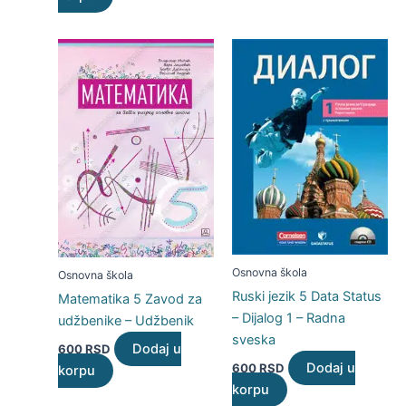
Osnovna škola
Osnovna škola
Ruski jezik 5 Data Status
Matematika 5 Zavod za
– Dijalog 1 – Radna
udžbenike – Udžbenik
sveska
Dodaj u
600
RSD
Dodaj u
600
RSD
korpu
korpu