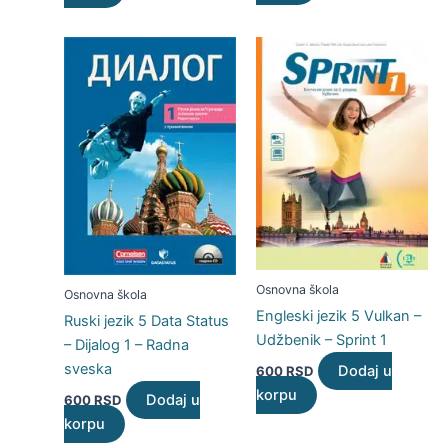
Osnovna škola
Osnovna škola
Engleski jezik 5 Vulkan –
Ruski jezik 5 Data Status
Udžbenik – Sprint 1
– Dijalog 1 – Radna
sveska
Dodaj u
600
RSD
korpu
Dodaj u
600
RSD
korpu