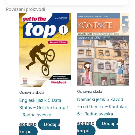
Povezani proizvodi
Osnovna škola
Osnovna škola
Nemački jezik 5 Zavod
Engleski jezik 5 Data
za udžbenike – Kontakte
Status – Get the to top 1
5 – Radna sveska
– Radna sveska
Dodaj u
600
RSD
Dodaj u
600
RSD
korpu
korpu