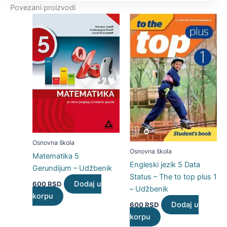
Povezani proizvodi
Osnovna škola
Osnovna škola
Matematika 5
Engleski jezik 5 Data
Gerundijum – Udžbenik
Status – The to top plus 1
Dodaj u
600
RSD
– Udžbenik
korpu
Dodaj u
600
RSD
korpu