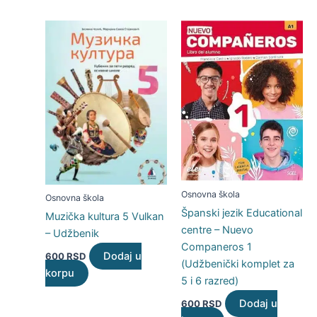
Osnovna škola
Osnovna škola
Španski jezik Educational
Muzička kultura 5 Vulkan
centre – Nuevo
– Udžbenik
Companeros 1
Dodaj u
600
RSD
(Udžbenički komplet za
korpu
5 i 6 razred)
Dodaj u
600
RSD