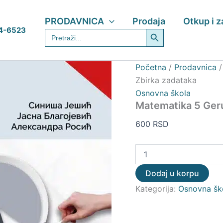
Matematika
5
PRODAVNICA
Prodaja
Otkup i 
Gerundijum
Search Button
4-6523
Search
–
for:
Zbirka
zadataka
količina
Početna
/
Prodavnica
Zbirka zadataka
Osnovna škola
Matematika 5 Geru
600
RSD
Dodaj u korpu
Kategorija:
Osnovna šk