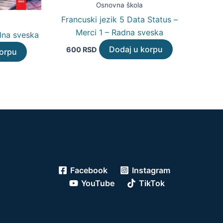
Osnovna škola
Francuski jezik 5 Data Status –
Merci 1 – Radna sveska
adna sveska
Dodaj u korpu
600
RSD
korpu
Facebook
Instagram
YouTube
TikTok