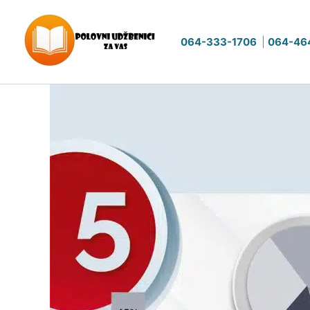
Pređi
na
064-333-1706
|
064-46
sadržaj