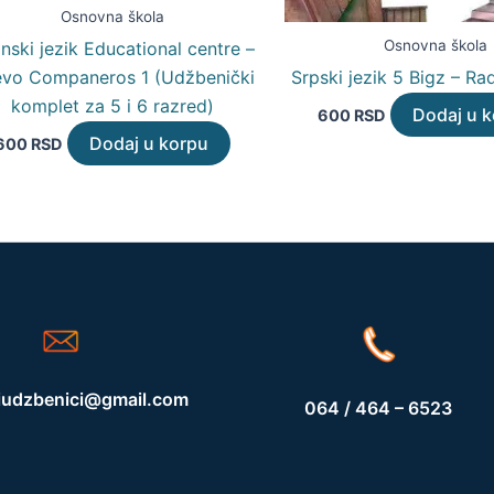
Osnovna škola
Osnovna škola
nski jezik Educational centre –
Srpski jezik 5 Bigz – R
vo Companeros 1 (Udžbenički
komplet za 5 i 6 razred)
Dodaj u 
600
RSD
Dodaj u korpu
600
RSD
iudzbenici@gmail.com
064 / 464 – 6523