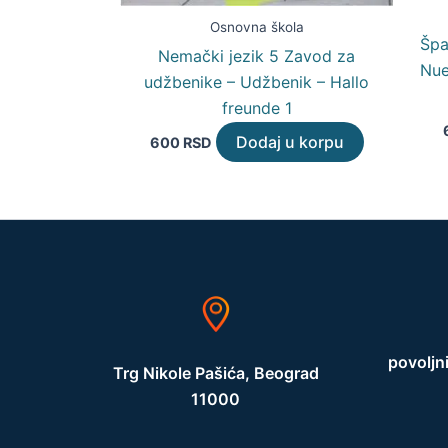
Osnovna škola
Špa
Nemački jezik 5 Zavod za
Nue
udžbenike – Udžbenik – Hallo
freunde 1
Dodaj u korpu
600
RSD
povoljn
Trg Nikole Pašića, Beograd
11000