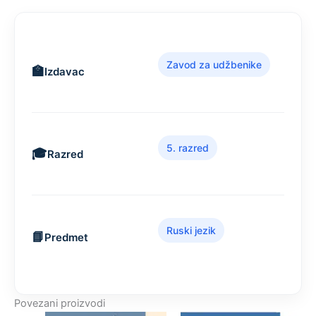
Zavod za udžbenike
Izdavac
5. razred
Razred
Ruski jezik
Predmet
Povezani proizvodi