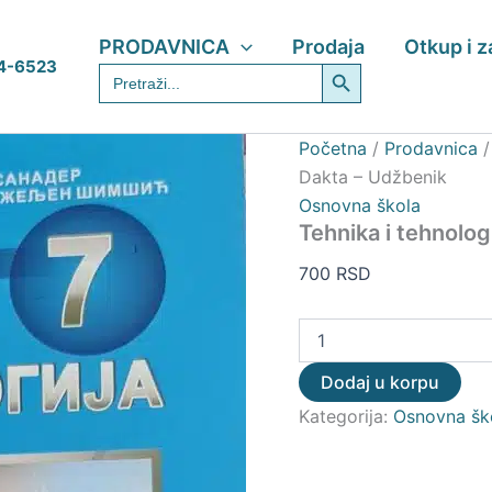
Tehnika
i
PRODAVNICA
Prodaja
Otkup i 
tehnologija
Search Button
4-6523
Search
7
for:
M&G
Dakta
–
Početna
/
Prodavnica
Udžbenik
Dakta – Udžbenik
količina
Osnovna škola
Tehnika i tehnolo
700
RSD
Dodaj u korpu
Kategorija:
Osnovna šk