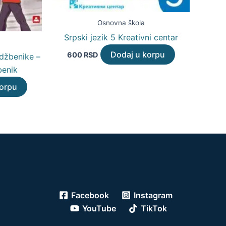
Osnovna škola
Srpski jezik 5 Kreativni centar
Dodaj u korpu
600
RSD
udžbenike –
benik
korpu
Facebook
Instagram
YouTube
TikTok