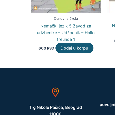
Osnovna škola
N
Nemački jezik 5 Zavod za
udžbenike – Udžbenik – Hallo
freunde 1
Dodaj u korpu
600
RSD
povoljn
Trg Nikole Pašića, Beograd
11000