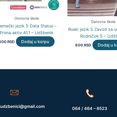
Osnovna škola
Osnovna škola
emački jezik 5 Data Status –
Ruski jezik 5 Zavod za 
Prima aktiv A1.1 – Udžbenik
Rodničok 5 – Udž
Dodaj u korpu
600
RSD
Dodaj u 
600
RSD
iudzbenici@gmail.com
064 / 464 – 6523