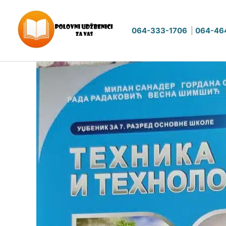
Pređi
na
064-333-1706
|
064-46
sadržaj