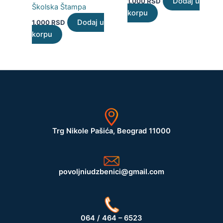
Dodaj u
1.000
RSD
Školska Štampa
korpu
Dodaj u
1.000
RSD
korpu
Trg Nikole Pašića, Beograd 11000
povoljniudzbenici@gmail.com
064 / 464 – 6523