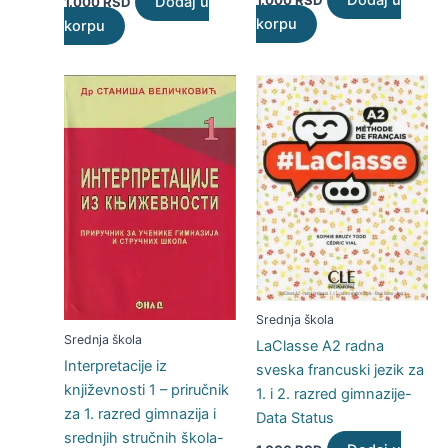
Dodaj u
1.000
RSD
Dodaj u
1.000
RSD
korpu
korpu
Srednja škola
Srednja škola
LaClasse A2 radna
Interpretacije iz
sveska francuski jezik za
književnosti 1 – priručnik
1. i 2. razred gimnazije-
za 1. razred gimnazija i
Data Status
srednjih stručnih škola-