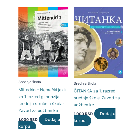
Srednja škola
Srednja škola
Mittedrin – Nemački jezik
ČITANKA za 1. razred
za 1 razred gimnazija i
srednje škole-Zavod za
srednjih stručnih škola-
udžbenike
Zavod za udžbenike
Dodaj u
1.000
RSD
Dodaj u
1.000
RSD
korpu
korpu