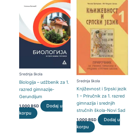
Srednja škola
Srednja škola
Biologija – udžbenik za 1.
Književnost i Srpski jezik
razred gimnazije-
1 – Priručnik za 1. razred
Gerundijum
gimnazija i srednjih
Dodaj u
1.000
RSD
stručnih škola-Novi Sad
korpu
Dodaj u
1.000
RSD
korpu