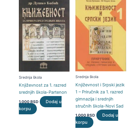
Srednja škola
Srednja škola
Književnost i Srpski jezik
Književnost za 1. razred
1 – Priručnik za 1. razred
srednjih škola-Partenon
gimnazija i srednjih
Dodaj u
1.000
RSD
stručnih škola-Novi Sad
korpu
Dodaj u
1.000
RSD
korpu