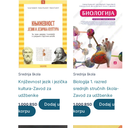
Srednja škola
Srednja škola
Književnost jezik i jezička
Biologija 1. razred
kultura-Zavod za
srednjih stručnih škola-
udžbenike
Zavod za udžbenike
Dodaj u
Dodaj u
1.000
RSD
1.000
RSD
korpu
korpu