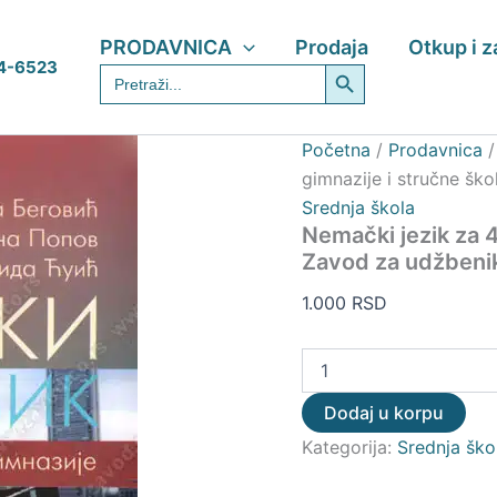
Nemački
jezik
PRODAVNICA
Prodaja
Otkup i 
za
Search Button
4-6523
Search
4.
for:
razred
gimnazije
i
Početna
/
Prodavnica
stručne
gimnazije i stručne šk
škole
Srednja škola
-
Zavod
Nemački jezik za 4
za
Zavod za udžbeni
udžbenike
količina
1.000
RSD
Dodaj u korpu
Kategorija:
Srednja ško