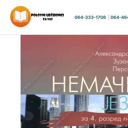
Pređi
na
064-333-1706
|
064-46
sadržaj