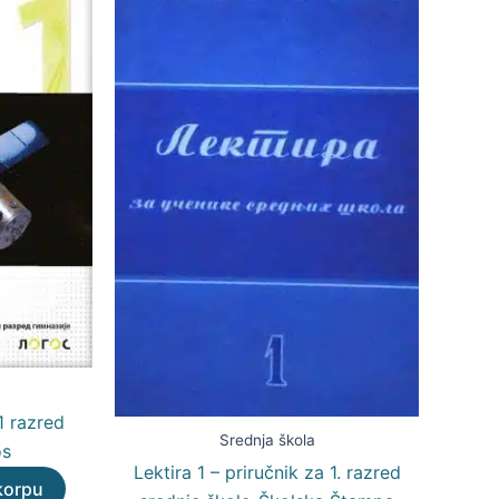
1 razred
Srednja škola
os
Lektira 1 – priručnik za 1. razred
korpu