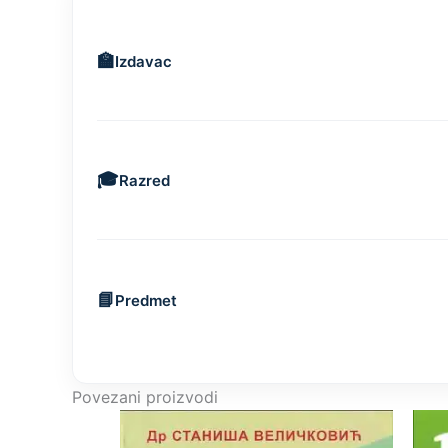
Izdavac
Razred
Predmet
Povezani proizvodi