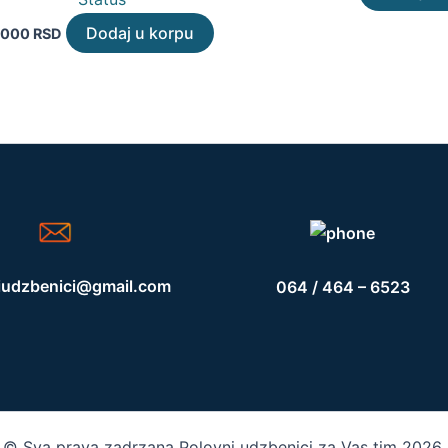
Dodaj u korpu
.000
RSD
iudzbenici@gmail.com
064 / 464 – 6523
© Sva prava zadrzana Polovni udzbenici za Vas tim 2026.