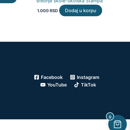
srednje škole-Školska Štampa
Dodaj u korpu
1.000
RSD
Facebook
Instagram
YouTube
TikTok
0