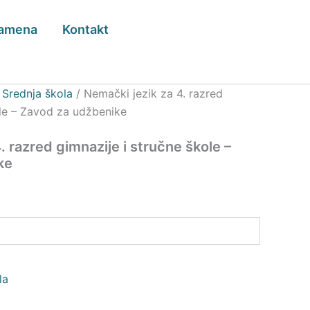
zamena
Kontakt
/
Srednja škola
/ Nemački jezik za 4. razred
ole – Zavod za udžbenike
. razred gimnazije i stručne škole –
ke
la