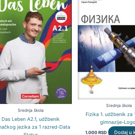
Srednja škola
Srednja škola
Fizika 1. udžbenik za 
Das Leben A2.1, udžbenik
gimnazije-Log
ačkog jezika za 1 razred-Data
Dodaj u 
1.000
RSD
Status