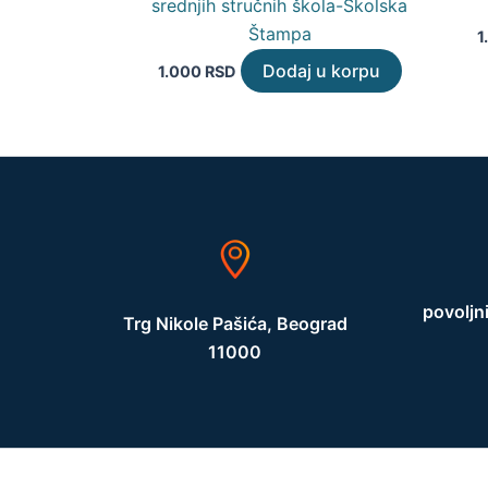
srednjih stručnih škola-Školska
Štampa
1
Dodaj u korpu
1.000
RSD
povoljn
Trg Nikole Pašića, Beograd
11000