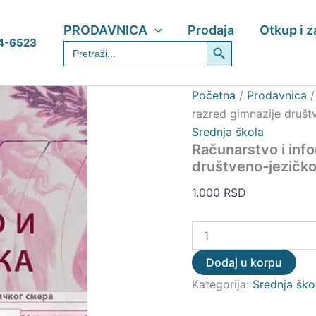
Računarstvo
i
PRODAVNICA
Prodaja
Otkup i 
informatika
Search Button
4-6523
Search
za
for:
4.
razred
gimnazije
Početna
/
Prodavnica
društveno-
razred gimnazije druš
jezičkog
Srednja škola
smera
-
Računarstvo i info
Zavod
društveno-jezičk
za
udžbenike
1.000
RSD
količina
Dodaj u korpu
Kategorija:
Srednja ško