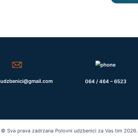
iudzbenici@gmail.com
064 / 464 – 6523
© Sva prava zadrzana Polovni udzbenici za Vas tim 2026.