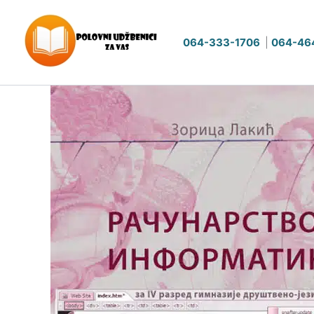
Pređi
na
064-333-1706
|
064-46
sadržaj