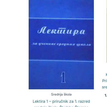
Pr
sr
Srednja škola
1
Lektira 1 – priručnik za 1. razred