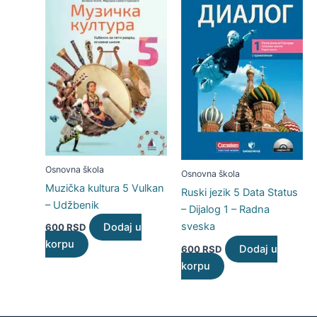
Osnovna škola
Osnovna škola
Muzička kultura 5 Vulkan
Ruski jezik 5 Data Status
– Udžbenik
– Dijalog 1 – Radna
sveska
Dodaj u
600
RSD
korpu
Dodaj u
600
RSD
korpu