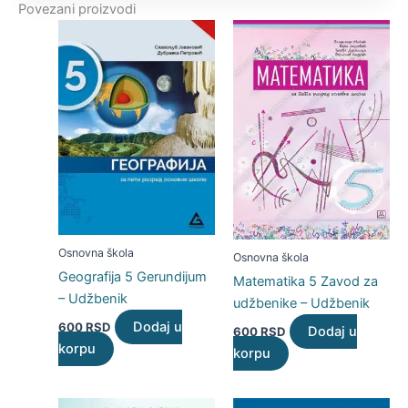
Povezani proizvodi
Osnovna škola
Osnovna škola
Geografija 5 Gerundijum
Matematika 5 Zavod za
– Udžbenik
udžbenike – Udžbenik
Dodaj u
600
RSD
Dodaj u
600
RSD
korpu
korpu