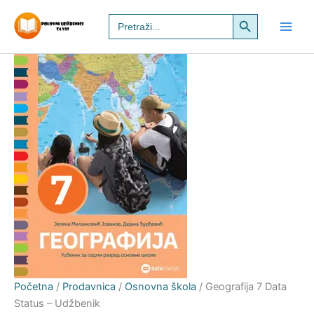
Geografija
Pređi
Search Button
Search
7
na
for:
Data
sadržaj
Status
–
Udžbenik
količina
Početna
/
Prodavnica
/
Osnovna škola
/ Geografija 7 Data
Status – Udžbenik