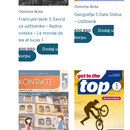
Osnovna škola
Osnovna škola
Geografija 5 Data Status
Francuski jezik 5 Zavod
– Udžbenik
za udžbenike – Radna
Dodaj u
600
RSD
sveska – Le monde de
korpu
lea et lucas 1
Dodaj u
600
RSD
korpu