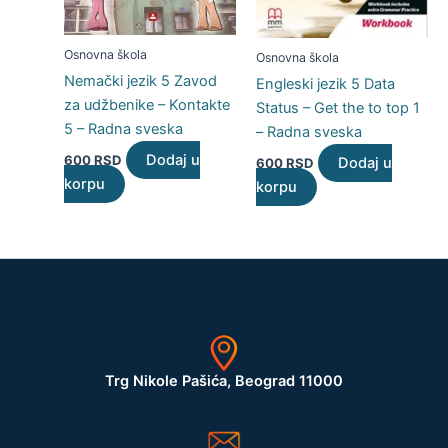
Osnovna škola
Osnovna škola
Nemački jezik 5 Zavod
Engleski jezik 5 Data
za udžbenike – Kontakte
Status – Get the to top 1
5 – Radna sveska
– Radna sveska
Dodaj u
600
RSD
Dodaj u
600
RSD
korpu
korpu
Trg Nikole Pašića, Beograd 11000