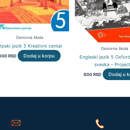
Osnovna škola
rpski jezik 5 Kreativni centar
Osnovna škola
Dodaj u korpu
600
RSD
Engleski jezik 5 Oxfor
sveska – Projec
Dodaj u 
600
RSD