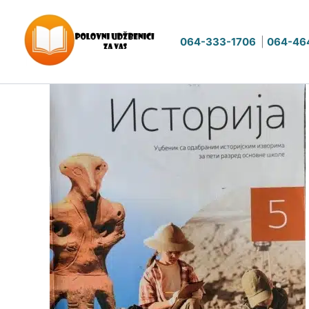
Pređi
na
064-333-1706
|
064-46
sadržaj