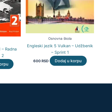
Osnovna škola
Engleski jezik 5 Vulkan – Udžbenik
d – Radna
– Sprint 1
t 2
Dodaj u korpu
600
RSD
korpu