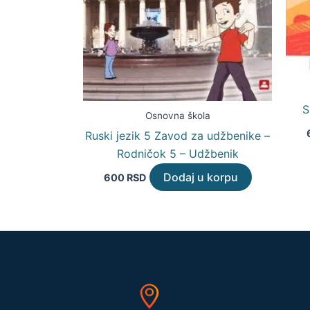
S
Osnovna škola
Ruski jezik 5 Zavod za udžbenike –
Rodničok 5 – Udžbenik
Dodaj u korpu
600
RSD