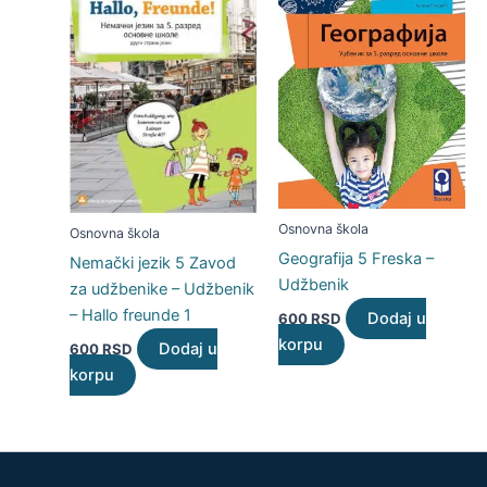
Osnovna škola
Osnovna škola
Geografija 5 Freska –
Nemački jezik 5 Zavod
Udžbenik
za udžbenike – Udžbenik
– Hallo freunde 1
Dodaj u
600
RSD
korpu
Dodaj u
600
RSD
korpu