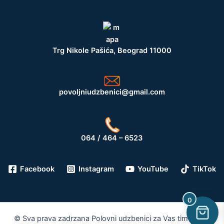
Trg Nikole Pašića, Beograd 11000
povoljniudzbenici@gmail.com
064 / 464 – 6523
Facebook
Instagram
YouTube
TikTok
0
© Sva prava zadrzana Polovni udzbenici za Vas tim 2026.