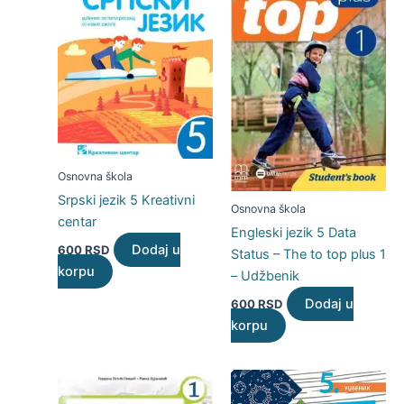
Osnovna škola
Srpski jezik 5 Kreativni
Osnovna škola
centar
Engleski jezik 5 Data
Dodaj u
600
RSD
Status – The to top plus 1
korpu
– Udžbenik
Dodaj u
600
RSD
korpu