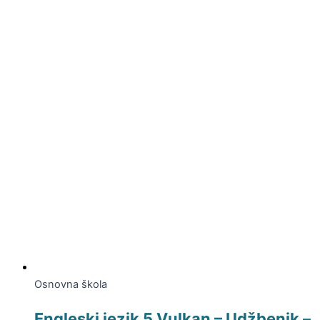
Osnovna škola
Engleski jezik 5 Vulkan – Udžbenik –